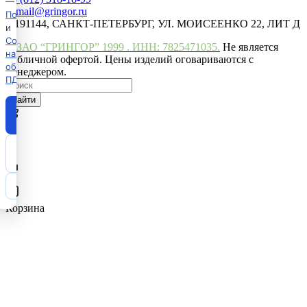
—
mail@gringor.ru
Политика
191144, САНКТ-ПЕТЕРБУРГ, УЛ. МОИСЕЕНКО 22, ЛИТ Д
и
Согласие
© ЗАО “ГРИН
ГОР”
1999
. ИНН: 7825471035.
Не является
на
публичной офертой. Цены изделий оговариваются с
обработку
менеджером.
ПДн
.
Найти
Принять
все
0
Отклонить
0
все
0
Настройки
Корзина