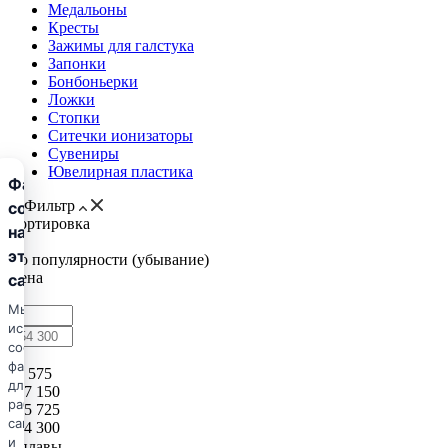
Медальоны
Кресты
Зажимы для галстука
Запонки
Бонбоньерки
Ложки
Стопки
Ситечки ионизаторы
Cувениры
Ювелирная пластика
Файлы
Фильтр
cookie
Сортировка
на
этом
По популярности (убывание)
Цена
сайте
Мы
используем
cookie-
0
файлы
88 575
для
177 150
работы
265 725
сайта
354 300
и
Сплавы