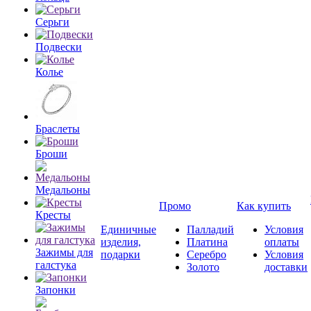
Серьги
Подвески
Колье
Браслеты
Броши
Медальоны
Промо
Как купить
Кресты
Единичные
Палладий
Условия
изделия,
Платина
оплаты
Зажимы для
подарки
Серебро
Условия
галстука
Золото
доставки
Запонки