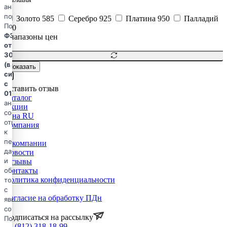
анализа
посещаемости.
Золото 585
Серебро 925
Платина 950
Палладий
По
850
ФЗ-420
Диапазоны цен
от
30.11.2024
(в
Показать
силе
с
Оставить отзыв
01.09.2025)
Каталог
аналитические
Акции
cookie
Зона RU
относятся
Компания
к
персональным
О компании
данным
Новости
и
Отзывы
Контакты
обрабатываются
Политика конфиденциальности
только
с
Согласие на обработку ПДн
явного
согласия.
Подписаться на рассылку
Подробнее
8 (812) 318-18-99