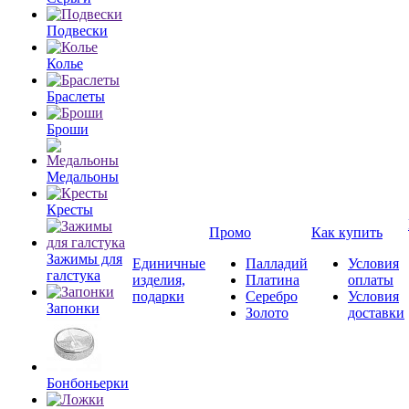
Подвески
Колье
Браслеты
Броши
Медальоны
Кресты
Промо
Как купить
Зажимы для
Единичные
Палладий
Условия
галстука
изделия,
Платина
оплаты
подарки
Серебро
Условия
Запонки
Золото
доставки
Бонбоньерки