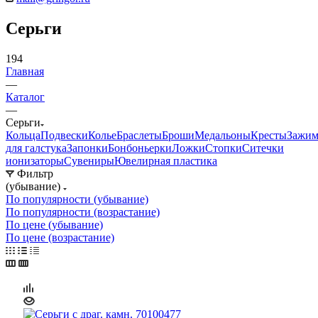
Серьги
194
Главная
—
Каталог
—
Серьги
Кольца
Подвески
Колье
Браслеты
Броши
Медальоны
Кресты
Зажи
для галстука
Запонки
Бонбоньерки
Ложки
Стопки
Ситечки
ионизаторы
Cувениры
Ювелирная пластика
Фильтр
(убывание)
По популярности (убывание)
По популярности (возрастание)
По цене (убывание)
По цене (возрастание)