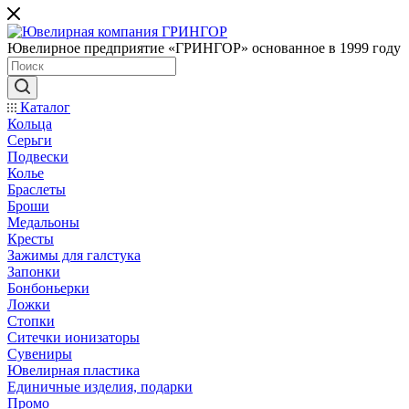
Ювелирное предприятие «ГРИНГОР» основанное в 1999 году
Каталог
Кольца
Серьги
Подвески
Колье
Браслеты
Броши
Медальоны
Кресты
Зажимы для галстука
Запонки
Бонбоньерки
Ложки
Стопки
Ситечки ионизаторы
Cувениры
Ювелирная пластика
Единичные изделия, подарки
Промо