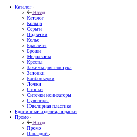
Каталог
Назад
Каталог
Кольца
Серьги
Подвески
Колье
Браслеты
Броши
Медальоны
Кресты
Зажимы для галстука
Запонки
Бонбоньерки
Ложки
Стопки
Ситечки ионизаторы
Cувениры
Ювелирная пластика
Единичные изделия, подарки
Промо
Назад
Промо
Палладий