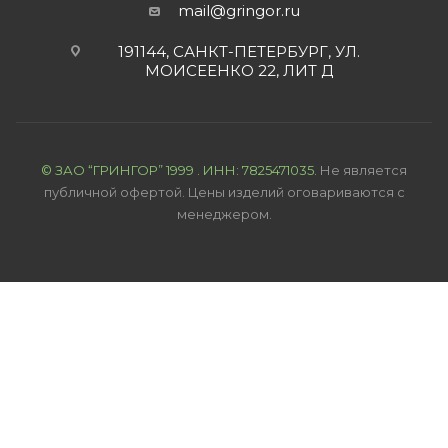
mail@gringor.ru
191144, САНКТ-ПЕТЕРБУРГ, УЛ.
МОИСЕЕНКО 22, ЛИТ Д
© ЗАО “ГРИН
ГОР”
1999
. ИНН: 7825471035.
Не является
публичной офертой. Цены изделий оговариваются с
менеджером.