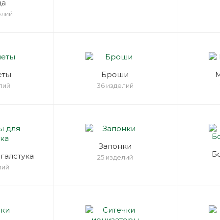
ца
елий
еты
Броши
лий
36 изделий
Запонки
Б
галстука
25 изделий
лий