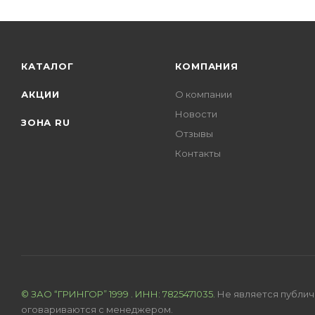
КАТАЛОГ
КОМПАНИЯ
АКЦИИ
О компании
Новости
ЗОНА RU
Отзывы
Контакты
© ЗАО “ГРИН
ГОР”
1999
. ИНН: 7825471035.
Не является публич
оговариваются с менеджером.