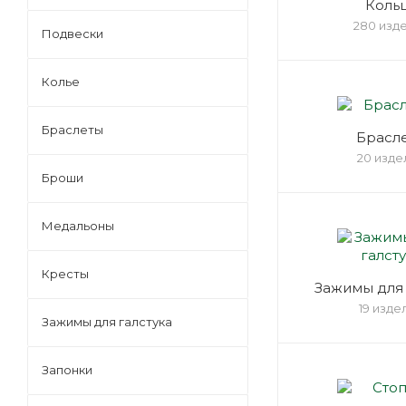
Коль
280 изд
Подвески
Колье
Браслеты
Брасл
20 изде
Броши
Медальоны
Кресты
Зажимы для 
19 изде
Зажимы для галстука
Запонки