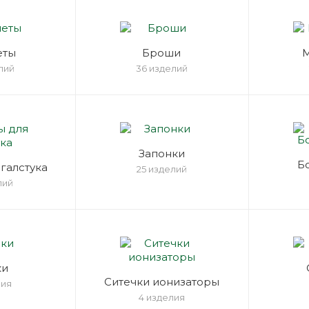
еты
Броши
лий
36 изделий
Запонки
Б
галстука
25 изделий
лий
ки
Ситечки ионизаторы
лия
4 изделия