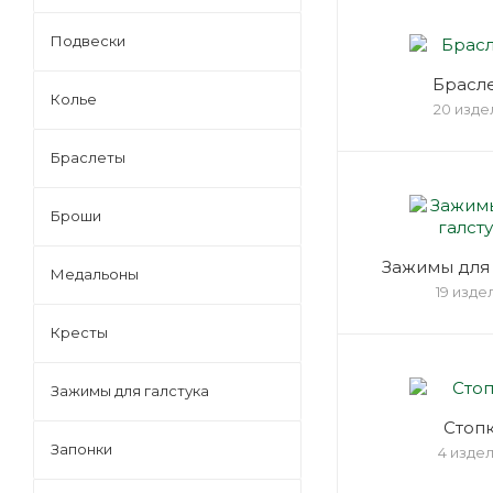
Подвески
Брасл
Колье
20 изде
Браслеты
Броши
Зажимы для 
Медальоны
19 изде
Кресты
Зажимы для галстука
Стоп
Запонки
4 изде