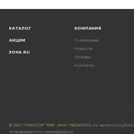
КАТАЛОГ
КОМПАНИЯ
АКЦИИ
О компании
Новости
ЗОНА RU
Отзывы
Контакты
© ЗАО “ГРИН
ГОР”
1999
. ИНН: 7825471035.
Не является публич
оговариваются с менеджером.